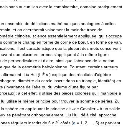
mais
sans
aucun
lien
avec
la
combinatoire
,
domaine
pratiquement
un
ensemble
de
définitions
mathématiques
analogues
à
celles
emain
,
et
on
chercherait
vainement
la
moindre
trace
de
ométrie
chinoise
,
science
essentiellement
appliquée
,
qui
s
’
occupe
ts
comme
le
champ
en
forme
de
corne
de
bœuf
,
en
forme
de
van
,
fications
.
Il
est
caractéristique
que
la
plupart
des
mots
conservent
ouvent
que
plusieurs
termes
s
’
appliquent
à
la
même
figure
s
de
perpendiculaire
et
d
’
aire
,
ainsi
que
l
’
absence
de
la
notion
ie
que
de
la
géométrie
babylonienne
.
Pourtant
,
certains
auteurs
e
s
affirmaient:
Liu
Hui
(
III
s
.)
explique
des
résultats
d
’
algèbre
ythagore
,
diamètre
du
cercle
inscrit
dans
un
triangle
,
identités
)
en
té
(
invariance
de
l
’
aire
ou
du
volume
d
’
une
figure
par
orceaux
);
à
cet
effet
,
il
utilise
des
pièces
colorées
qu
’
il
manipule
à
Hui
utilise
le
même
principe
pour
trouver
la
somme
de
séries
.
Zu
la
sphère
en
appliquant
le
principe
dit
«
de
Cavalieri
»
à
un
solide
aux
se
pénétrant
orthogonalement
.
Liu
Hui
,
déjà
cité
,
approche
n
gones
réguliers
inscrits
de
6
x
2
côtés
(
n
=
1
,
2
, ...,
5
)
et
parvient