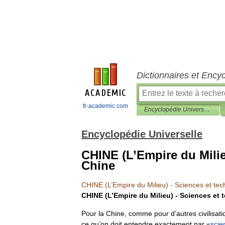
Dictionnaires et Ency
fr-academic.com
Encyclopédie Universelle
Encyclopédie Universelle
CHINE (L’Empire du Milie
Chine
CHINE
(
L
’
Empire
du
Milieu
) -
Sciences
et
tec
CHINE
(
L
’
Empire
du
Milieu
) -
Sciences
et
Pour
la
Chine
,
comme
pour
d
’
autres
civilisat
ce
qu
’
on
doit
entendre
exactement
par
«
scie