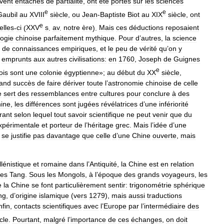
vent
entachés
de
partialité
,
ont
été
portés
sur
les
sciences
e
e
Gaubil
au
XVIII
siècle
,
ou
Jean
-
Baptiste
Biot
au
XIX
siècle
,
ont
e
elles
-
ci
(
XXV
s
.
av
.
notre
ère
).
Mais
ces
déductions
reposaient
logie
chinoise
parfaitement
mythique
.
Pour
d
’
autres
,
la
science
de
connaissances
empiriques
,
et
le
peu
de
vérité
qu
’
on
y
emprunts
aux
autres
civilisations:
en
1760
,
Joseph
de
Guignes
e
ois
sont
une
colonie
égyptienne
»;
au
début
du
XX
siècle
,
and
succès
de
faire
dériver
toute
l
’
astronomie
chinoise
de
celle
e
sert
des
ressemblances
entre
cultures
pour
conclure
à
des
ine
,
les
différences
sont
jugées
révélatrices
d
’
une
infériorité
rant
selon
lequel
tout
savoir
scientifique
ne
peut
venir
que
du
xpérimentale
et
porteur
de
l
’
héritage
grec
.
Mais
l
’
idée
d
’
une
se
justifie
pas
davantage
que
celle
d
’
une
Chine
ouverte
,
mais
llénistique
et
romaine
dans
l
’
Antiquité
,
la
Chine
est
en
relation
les
Tang
.
Sous
les
Mongols
,
à
l
’
époque
des
grands
voyageurs
,
les
e
la
Chine
se
font
particulièrement
sentir:
trigonométrie
sphérique
ng
,
d
’
origine
islamique
(
vers
1279
),
mais
aussi
traductions
nfin
,
contacts
scientifiques
avec
l
’
Europe
par
l
’
intermédiaire
des
cle
.
Pourtant
,
malgré
l
’
importance
de
ces
échanges
,
on
doit