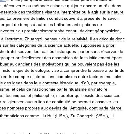
e
,
découverte
ou
méthode
chinoise
qui
joue
encore
un
rôle
dans
ensemble
des
traditions
visant
à
interpréter
ou
à
agir
sur
la
nature
ois
.
La
première
définition
conduit
souvent
à
présenter
le
savoir
ergent
de
temps
à
autre
les
brillantes
anticipations
de
inventeur
du
premier
sismographe
connu
,
devient
géophysicien
,
,
à
l
’
extrême
,
Zhuangzi
,
penseur
de
la
relativité
.
Il
en
découle
donc
e
sur
les
catégories
de
la
science
actuelle
,
supposées
a
priori
che
trahit
souvent
les
réalités
historiques:
parler
sans
réserves
de
grouper
artificiellement
des
ensembles
de
faits
initialement
épars
ibuer
aux
anciens
des
motivations
qui
ne
pouvaient
pas
être
les
d
’
histoire
que
de
téléologie
,
vise
à
comprendre
le
passé
à
partir
du
rendre
compte
d
’
interactions
complexes
entre
facteurs
multiples
,
ie
des
idées
dans
leur
contexte
historique:
d
’
où
,
par
exemple
,
oïsme
,
et
celui
de
l
’
astronomie
par
le
ritualisme
divinatoire
.
es
,
techniques
et
philosophie
,
ni
oublier
qu
’
il
existe
des
sciences
o
-
religieuses:
aucun
lien
de
continuité
ne
permet
d
’
associer
les
des
nombres
propres
aux
devins
de
l
’
Antiquité
,
dont
parle
Marcel
e
e
thématiciens
comme
Liu
Hui
(
III
s
.),
Zu
Chongzhi
(
V
s
.),
Li