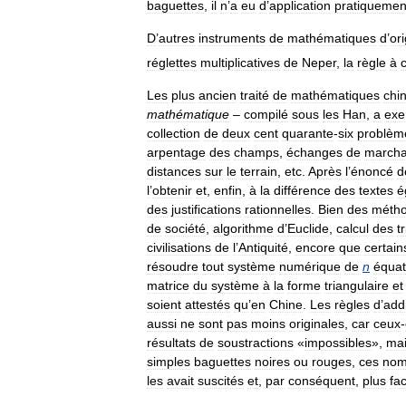
baguettes
,
il
n
’
a
eu
d
’
application
pratiquemen
D
’
autres
instruments
de
mathématiques
d
’
or
réglettes
multiplicatives
de
Neper
,
la
règle
à
c
Les
plus
ancien
traité
de
mathématiques
chi
mathématique
–
compilé
sous
les
Han
,
a
exe
collection
de
deux
cent
quarante
-
six
problèm
arpentage
des
champs
,
échanges
de
marcha
distances
sur
le
terrain
,
etc
.
Après
l
’
énoncé
d
l
’
obtenir
et
,
enfin
,
à
la
différence
des
textes
é
des
justifications
rationnelles
.
Bien
des
méth
de
société
,
algorithme
d
’
Euclide
,
calcul
des
t
civilisations
de
l
’
Antiquité
,
encore
que
certain
résoudre
tout
système
numérique
de
n
équat
matrice
du
système
à
la
forme
triangulaire
et
soient
attestés
qu
’
en
Chine
.
Les
règles
d
’
addi
aussi
ne
sont
pas
moins
originales
,
car
ceux
-
résultats
de
soustractions
«
impossibles
»,
ma
simples
baguettes
noires
ou
rouges
,
ces
nom
les
avait
suscités
et
,
par
conséquent
,
plus
fa