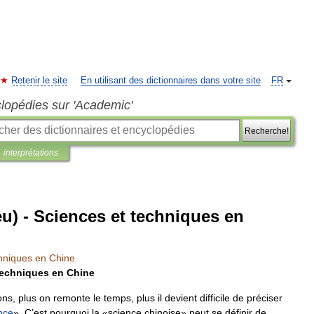
Retenir le site
En utilisant des dictionnaires dans votre site
FR
clopédies sur 'Academic'
Recherche!
interprétations
u) - Sciences et techniques en
hniques
en
Chine
techniques
en
Chine
ions
,
plus
on
remonte
le
temps
,
plus
il
devient
difficile
de
préciser
nce
».
C
’
est
pourquoi
la
«
science
chinoise
»
peut
se
définir
de