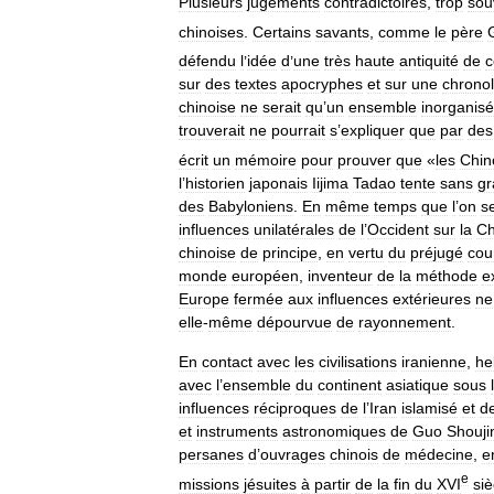
Plusieurs
jugements
contradictoires
,
trop
sou
chinoises
.
Certains
savants
,
comme
le
père
défendu
l
’
idée
d
’
une
très
haute
antiquité
de
c
sur
des
textes
apocryphes
et
sur
une
chrono
chinoise
ne
serait
qu
’
un
ensemble
inorganisé
trouverait
ne
pourrait
s
’
expliquer
que
par
des
écrit
un
mémoire
pour
prouver
que
«
les
Chin
l
’
historien
japonais
Iijima
Tadao
tente
sans
gr
des
Babyloniens
.
En
même
temps
que
l
’
on
s
influences
unilatérales
de
l
’
Occident
sur
la
Ch
chinoise
de
principe
,
en
vertu
du
préjugé
cou
monde
européen
,
inventeur
de
la
méthode
e
Europe
fermée
aux
influences
extérieures
ne
elle
-
même
dépourvue
de
rayonnement
.
En
contact
avec
les
civilisations
iranienne
,
he
avec
l
’
ensemble
du
continent
asiatique
sous
influences
réciproques
de
l
’
Iran
islamisé
et
d
et
instruments
astronomiques
de
Guo
Shouji
persanes
d
’
ouvrages
chinois
de
médecine
,
e
e
missions
jésuites
à
partir
de
la
fin
du
XVI
siè