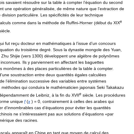
ois
savaient
résoudre
sur
la
table
à
compter
l
’
équation
du
second
nt
une
opération
généralisée
,
de
même
nature
que
l
’
extraction
de
e
division
particulière
.
Les
spécificités
de
leur
technique
e
alculs
comme
dans
la
méthode
de
Ruffini
-
Horner
(
début
du
XIX
siècle
.
qui
fut
reçu
docteur
en
mathématiques
à
l
’
issue
d
’
un
concours
quation
du
troisième
degré
.
Sous
la
dynastie
mongole
des
Yuan
,
Zhu
Shijie
(
vers
1300
)
développent
une
algèbre
de
polynômes
inconnues
.
Ils
y
parviennent
en
affectant
les
baguettes
s
monômes
à
des
places
particulières
de
la
table
à
compter
.
d
’
une
soustraction
entre
deux
quantités
égales
calculées
de
l
’
élimination
successive
des
variables
entre
systèmes
s
méthodes
qui
conduira
le
mathématicien
japonais
Seki
Takakazu
e
ndépendamment
de
Leibniz
,
à
la
fin
du
XVII
siècle
.
Les
procédures
forme
unique
f
(
x
) =
0
,
contrairement
à
celles
des
arabes
qui
er
d
’
innombrables
cas
d
’
équations
pour
éviter
les
quantités
chinois
ne
s
’
intéressaient
pas
aux
solutions
d
’
équations
«
par
mérique
des
racines
.
scal
»
apparaît
en
Chine
en
tant
que
moyen
de
calcul
des