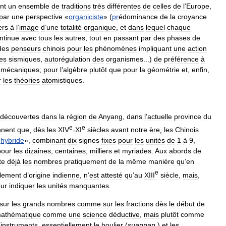
nt
un
ensemble
de
traditions
très
différentes
de
celles
de
l
’
Europe
,
par
une
perspective
«
organiciste
» (
pr
édominance
de
la
croyance
ers
à
l
’
image
d
’
une
totalité
organique
,
et
dans
lequel
chaque
ntinue
avec
tous
les
autres
,
tout
en
passant
par
des
phases
de
des
penseurs
chinois
pour
les
phénomènes
impliquant
une
action
es
sismiques
,
autorégulation
des
organismes
...)
de
préférence
à
mécaniques
;
pour
l
’
algèbre
plutôt
que
pour
la
géométrie
et
,
enfin
,
r
les
théories
atomistiques
.
découvertes
dans
la
région
de
Anyang
,
dans
l
’
actuelle
province
du
e
e
nnent
que
,
dès
les
XIV
-
XI
siècles
avant
notre
ère
,
les
Chinois
«
hybride
»,
combinant
dix
signes
fixes
pour
les
unités
de
1
à
9
,
pour
les
dizaines
,
centaines
,
milliers
et
myriades
.
Aux
abords
de
te
déjà
les
nombres
pratiquement
de
la
même
manière
qu
’
en
e
lement
d
’
origine
indienne
,
n
’
est
attesté
qu
’
au
XIII
siècle
,
mais
,
ur
indiquer
les
unités
manquantes
.
sur
les
grands
nombres
comme
sur
les
fractions
dès
le
début
de
athématique
comme
une
science
déductive
,
mais
plutôt
comme
’
instruments
,
essentiellement
le
boulier
(
suanpan
)
et
les