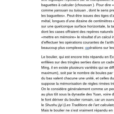
baguettes
à
calculer
(
chousuan
).
Pour
dire
«
comme
yansuan
ou
tuisuan
,
dont
le
sens
pr
les
baguettes
».
Peut
-
être
issues
des
tiges
d
’
a
métal
,
longues
d
’
une
dizaine
de
centimètres
sur
une
quelconque
surface
horizontale
,
la
t
dont
les
cases
offraient
des
repères
naturels
«
mettre
en
mémoire
»
le
résultat
d
’
un
calcul
i
d
’
effectuer
les
opérations
courantes
de
l
’
arit
beaucoup
plus
complexes:
op
érations
sur
les
Le
boulier
,
qui
est
encore
très
répandu
en
Ex
enfilées
sur
des
tringles
serties
dans
un
cadr
Ming
,
il
en
existe
plusieurs
variétés
qui
se
dif
maximum
),
soit
par
le
nombre
de
boules
par
du
bas
valent
chacune
une
unité
,
et
celles
du
suppose
la
mémorisation
de
règles
rimées
tr
On
le
considère
généralement
comme
un
pe
au
plus
tôt
sous
la
dynastie
des
Yuan
,
voire
d
le
font
dériver
du
boulier
romain
,
car
un
ouvr
le
Shushu
jiyi
(
Les
Traditions
de
l
’
art
calculato
Mais
le
boulier
ne
s
’
est
vraiment
répandu
en