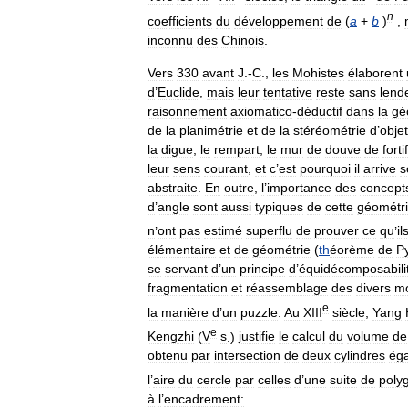
n
coefficients
du
développement
de
(
a
+
b
)
,
inconnu
des
Chinois
.
Vers
330
avant
J
.-
C
.,
les
Mohistes
élaborent
d
’
Euclide
,
mais
leur
tentative
reste
sans
lend
raisonnement
axiomatico
-
déductif
dans
la
gé
de
la
planimétrie
et
de
la
stéréométrie
d
’
obje
la
digue
,
le
rempart
,
le
mur
de
douve
de
forti
leur
sens
courant
,
et
c
’
est
pourquoi
il
arrive
s
abstraite
.
En
outre
,
l
’
importance
des
concept
d
’
angle
sont
aussi
typiques
de
cette
géométr
n
’
ont
pas
estimé
superflu
de
prouver
ce
qu
’
il
élémentaire
et
de
géométrie
(
th
éorème
de
P
se
servant
d
’
un
principe
d
’
équidécomposabili
fragmentation
et
réassemblage
des
divers
m
e
la
manière
d
’
un
puzzle
.
Au
XIII
siècle
,
Yang
e
Kengzhi
(
V
s
.)
justifie
le
calcul
du
volume
de
obtenu
par
intersection
de
deux
cylindres
ég
l
’
aire
du
cercle
par
celles
d
’
une
suite
de
poly
à
l
’
encadrement: