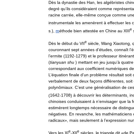
Dès
la
dynastie
des
Han
,
les
algébristes
chin
degré
qu
’
ils
considéraient
comme
représenta
racine
carrée
,
elle
-
même
conçue
comme
un
instrumentale
les
amenèrent
à
effectuer
les
c
e
s
.),
m
éthode
bien
attestée
en
Chine
au
XIII
e
Dès
le
début
du
VII
siècle
,
Wang
Xiaotong
,
couronnant
sept
années
d
’
études
,
connaît
l
’
é
l
’
ermite
(
1192
-
1279
)
et
le
professeur
itinérant
(
tianyuan
shu
)
mettant
en
jeu
jusqu
’
à
quatre
correspondant
aux
coefficient
numériques
de
L
’
équation
finale
d
’
un
problème
résultait
soit
verbalement
de
deux
façons
différentes
,
soit
polynômiaux
.
C
’
est
une
généralisation
de
ce
(
1642
-
1708
)
à
découvrir
les
déterminants
,
i
chinoises
conduisaient
à
n
’
envisager
que
la
estimèrent
longtemps
nécessaire
de
distingu
négatives
.
En
revanche
,
les
mathématiciens
radicaux
»,
mais
seulement
à
l
’
expression
nu
e
e
Vers
les
XI
-
XII
siècles
,
le
triangle
dit
«
de
Pa