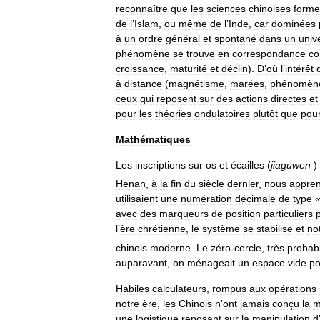
reconnaître
que
les
sciences
chinoises
forme
de
l
’
Islam
,
ou
même
de
l
’
Inde
,
car
dominées
à
un
ordre
général
et
spontané
dans
un
univ
phénomène
se
trouve
en
correspondance
co
croissance
,
maturité
et
déclin
).
D
’
où
l
’
intérêt
à
distance
(
magnétisme
,
marées
,
phénomèn
ceux
qui
reposent
sur
des
actions
directes
et
pour
les
théories
ondulatoires
plutôt
que
pou
Mathématiques
Les
inscriptions
sur
os
et
écailles
(
jiaguwen
)
Henan
,
à
la
fin
du
siècle
dernier
,
nous
appre
utilisaient
une
numération
décimale
de
type
avec
des
marqueurs
de
position
particuliers
l
’
ère
chrétienne
,
le
système
se
stabilise
et
no
chinois
moderne
.
Le
zéro
-
cercle
,
très
probab
auparavant
,
on
ménageait
un
espace
vide
po
Habiles
calculateurs
,
rompus
aux
opérations
notre
ère
,
les
Chinois
n
’
ont
jamais
conçu
la
m
une
logistique
reposant
sur
la
manipulation
d