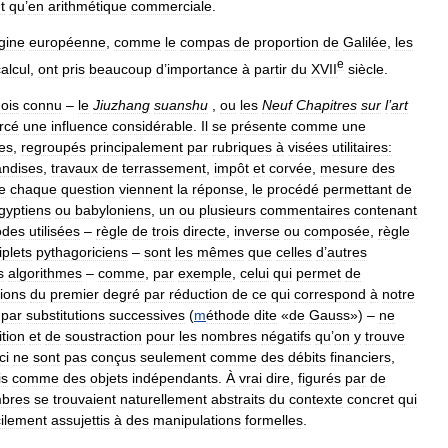
t
qu
’
en
arithmétique
commerciale
.
igine
européenne
,
comme
le
compas
de
proportion
de
Galilée
,
les
e
alcul
,
ont
pris
beaucoup
d
’
importance
à
partir
du
XVII
siècle
.
nois
connu
–
le
Jiuzhang
suanshu
,
ou
les
Neuf
Chapitres
sur
l
’
art
rcé
une
influence
considérable
.
Il
se
présente
comme
une
es
,
regroupés
principalement
par
rubriques
à
visées
utilitaires:
ndises
,
travaux
de
terrassement
,
impôt
et
corvée
,
mesure
des
e
chaque
question
viennent
la
réponse
,
le
procédé
permettant
de
gyptiens
ou
babyloniens
,
un
ou
plusieurs
commentaires
contenant
odes
utilisées
–
règle
de
trois
directe
,
inverse
ou
composée
,
règle
riplets
pythagoriciens
–
sont
les
mêmes
que
celles
d
’
autres
s
algorithmes
–
comme
,
par
exemple
,
celui
qui
permet
de
ions
du
premier
degré
par
réduction
de
ce
qui
correspond
à
notre
par
substitutions
successives
(
m
éthode
dite
«
de
Gauss
») –
ne
tion
et
de
soustraction
pour
les
nombres
négatifs
qu
’
on
y
trouve
ci
ne
sont
pas
conçus
seulement
comme
des
débits
financiers
,
is
comme
des
objets
indépendants
.
À
vrai
dire
,
figurés
par
de
bres
se
trouvaient
naturellement
abstraits
du
contexte
concret
qui
cilement
assujettis
à
des
manipulations
formelles
.