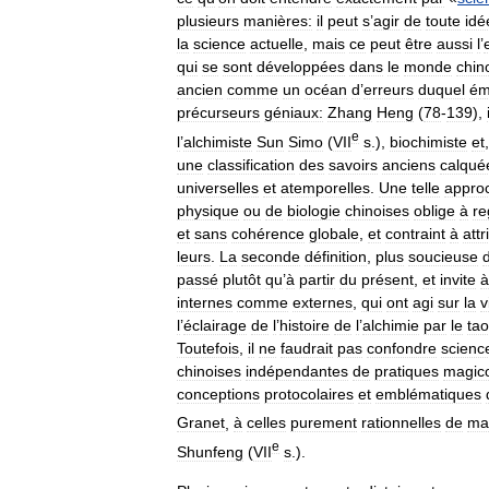
plusieurs
manières:
il
peut
s
’
agir
de
toute
idé
la
science
actuelle
,
mais
ce
peut
être
aussi
l
’
qui
se
sont
développées
dans
le
monde
chin
ancien
comme
un
océan
d
’
erreurs
duquel
ém
précurseurs
géniaux:
Zhang
Heng
(
78
-
139
),
e
l
’
alchimiste
Sun
Simo
(
VII
s
.),
biochimiste
et
une
classification
des
savoirs
anciens
calqué
universelles
et
atemporelles
.
Une
telle
appro
physique
ou
de
biologie
chinoises
oblige
à
re
et
sans
cohérence
globale
,
et
contraint
à
attr
leurs
.
La
seconde
définition
,
plus
soucieuse
passé
plutôt
qu
’
à
partir
du
présent
,
et
invite
à
internes
comme
externes
,
qui
ont
agi
sur
la
v
l
’
éclairage
de
l
’
histoire
de
l
’
alchimie
par
le
ta
Toutefois
,
il
ne
faudrait
pas
confondre
scienc
chinoises
indépendantes
de
pratiques
magic
conceptions
protocolaires
et
emblématiques
Granet
,
à
celles
purement
rationnelles
de
ma
e
Shunfeng
(
VII
s
.).