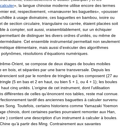
calculer
»,
la
langue
chinoise
moderne
utilise
encore
des
termes
emier
est
,
respectivement
, «
manœuvrer
les
baguettes
», «
pousser
chillée
à
usage
divinatoire
,
ces
baguettes
en
bambou
,
ivoire
ou
et
de
section
circulaire
,
triangulaire
ou
carrée
,
étaient
placées
soit
able
à
compter
,
soit
aussi
,
vraisemblablement
,
sur
un
échiquier
permettant
de
distinguer
les
divers
ordres
d
’
unités
,
ou
même
de
ntermédiaire
.
Cet
ensemble
instrumental
permettait
non
seulement
hmétique
élémentaire
,
mais
aussi
d
’
exécuter
des
algorithmes
polynômes
,
résolutions
d
’
équations
numériques
.
trême
-
Orient
,
se
compose
de
deux
étages
de
boules
mobiles
e
en
bois
,
et
séparées
par
une
barre
transversale
.
Depuis
les
férencient
soit
par
le
nombre
de
tringles
qui
les
composent
(
27
au
tringle
(
5
en
bas
et
2
en
haut
,
ou
bien
5
+
1
,
ou
4
+
1
);
les
boules
haut
cinq
unités
.
L
’
origine
de
cet
instrument
,
dont
l
’
utilisation
ès
différentes
de
celles
qu
’
énoncent
nos
tables
,
reste
mal
connue
.
rfectionnement
tardif
des
anciennes
baguettes
à
calculer
survenu
es
Song
.
Toutefois
,
certains
historiens
comme
Yamazaki
Yoemon
age
chinois
,
dont
certaines
parties
pourraient
remonter
aux
Han
,
ire
)
contient
une
description
d
’
un
instrument
à
calculer
à
boules
.
Chine
qu
’
à
partir
des
Ming
.
Contrairement
aux
savantes